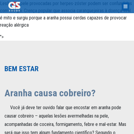
Lesões na pele provocadas por herpes-zóster podem ser confundidas
com alergia.
Crença popular que associa caranguejeiras à doença viral
é mito e surgiu porque a aranha possui cerdas capazes de provocar
reação alérgica
">
BEM ESTAR
Aranha causa cobreiro?
Você já deve ter ouvido falar que encostar em aranha pode
causar cobreiro – aquelas lesões avermelhadas na pele,
acompanhadas de coceira, formigamento, febre e mal-estar. Mas
será que isso tem algum fundamento científico? Segundo o